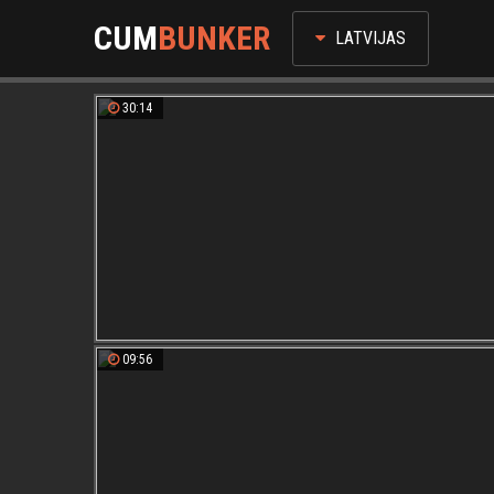
CUM
BUNKER
LATVIJAS
30:14
09:56