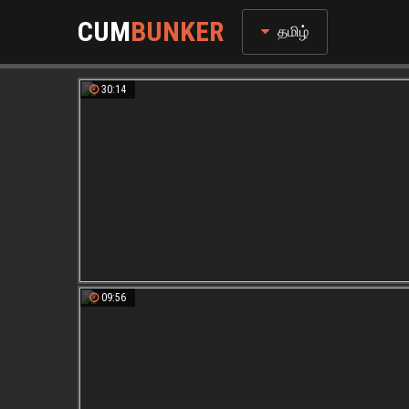
CUM
BUNKER
தமிழ்
30:14
09:56